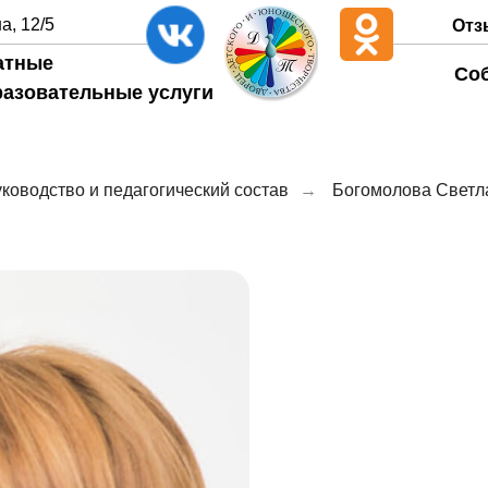
а, 12/5
Отз
атные
Со
разовательные услуги
ководство и педагогический состав
→
Богомолова Светл