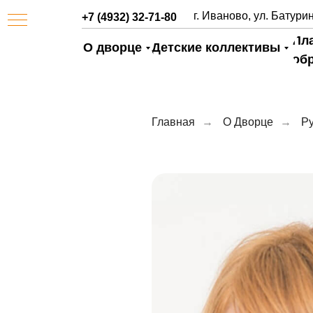
г. Иваново, ул. Батурин
+7 (4932) 32-71-80
Пл
О дворце
Детские коллективы
об
Главная
→
О Дворце
→
Ру
АЯ