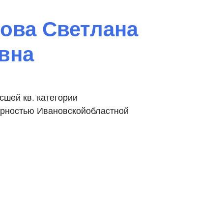
ова Светлана
вна
сшей кв. категории
рностью Ивановскойобластной