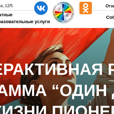
а, 12/5
Отз
атные
Со
разовательные услуги
ЕРАКТИВНАЯ 
АММА “ОДИН 
ИЗНИ ПИОНЕ