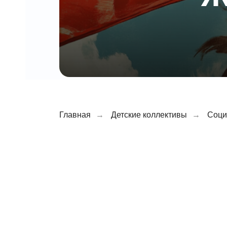
Главная
→
Детские коллективы
→
Соци
м”