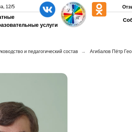
а, 12/5
Отз
атные
Со
разовательные услуги
ководство и педагогический состав
→
Агибалов Пётр Ге