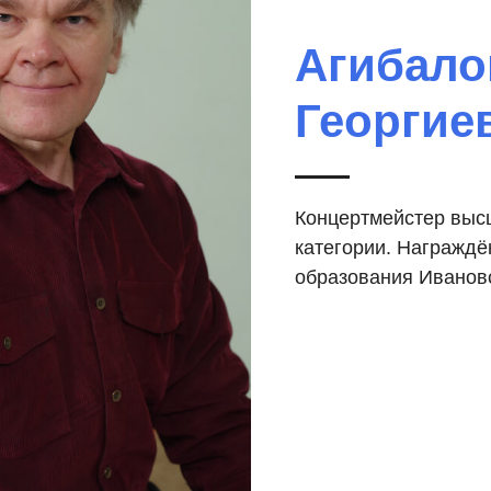
Агибалов
Георгие
Концертмейстер выс
категории. Награжд
образования Иванов