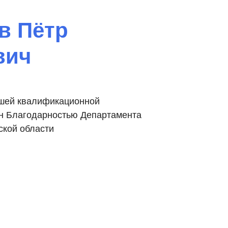
 Пётр
вич
шей квалификационной
ён Благодарностью Департамента
ской области