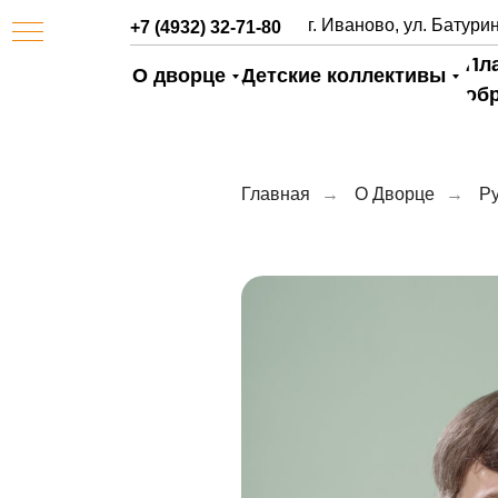
г. Иваново, ул. Батурин
+7 (4932) 32-71-80
Пл
О дворце
Детские коллективы
об
Главная
→
О Дворце
→
Ру
АЯ