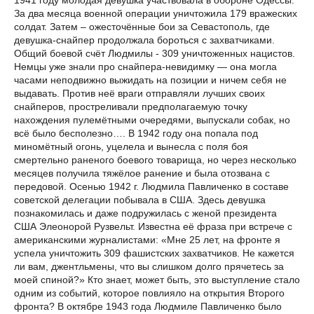
1941 году молодая девушка участвовала в обороне Одессы.
За два месяца военной операции уничтожила 179 вражеских
солдат. Затем – ожесточённые бои за Севастополь, где
девушка-снайпер продолжала бороться с захватчиками.
Общий боевой счёт Людмилы - 309 уничтоженных нацистов.
Немцы уже знали про снайпера-невидимку — она могла
часами неподвижно выжидать на позиции и ничем себя не
выдавать. Против неё враги отправляли лучших своих
снайперов, простреливали предполагаемую точку
нахождения пулемётными очередями, выпускали собак, но
всё было бесполезно…. В 1942 году она попала под
миномётный огонь, уцелела и вынесла с поля боя
смертельно раненого боевого товарища, но через несколько
месяцев получила тяжёлое ранение и была отозвана с
передовой. Осенью 1942 г. Людмила Павличенко в составе
советской делегации побывала в США. Здесь девушка
познакомилась и даже подружилась с женой президента
США Элеонорой Рузвельт. Известна её фраза при встрече с
американскими журналистами: «Мне 25 лет, на фронте я
успела уничтожить 309 фашистских захватчиков. Не кажется
ли вам, джентльмены, что вы слишком долго прячетесь за
моей спиной?» Кто знает, может быть, это выступление стало
одним из событий, которое повлияло на открытия Второго
фронта? В октябре 1943 года Людмиле Павличенко было