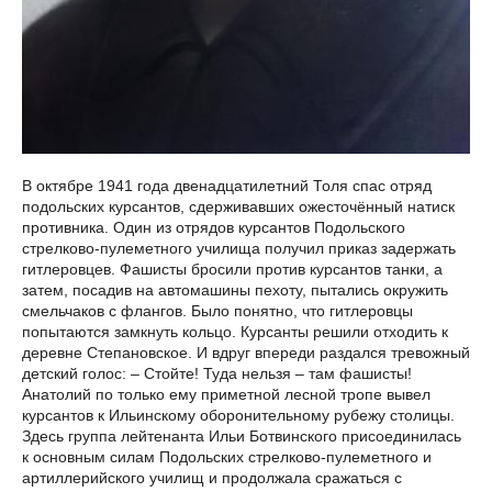
В октябре 1941 года двенадцатилетний Толя спас отряд
подольских курсантов, сдерживавших ожесточённый натиск
противника. Один из отрядов курсантов Подольского
стрелково-пулеметного училища получил приказ задержать
гитлеровцев. Фашисты бросили против курсантов танки, а
затем, посадив на автомашины пехоту, пытались окружить
смельчаков с флангов. Было понятно, что гитлеровцы
попытаются замкнуть кольцо. Курсанты решили отходить к
деревне Степановское. И вдруг впереди раздался тревожный
детский голос: – Стойте! Туда нельзя – там фашисты!
Анатолий по только ему приметной лесной тропе вывел
курсантов к Ильинскому оборонительному рубежу столицы.
Здесь группа лейтенанта Ильи Ботвинского присоединилась
к основным силам Подольских стрелково-пулеметного и
артиллерийского училищ и продолжала сражаться с