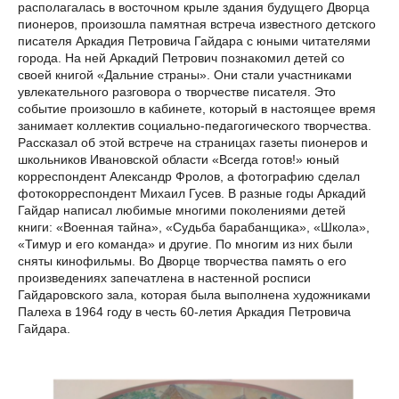
располагалась в восточном крыле здания будущего Дворца
пионеров, произошла памятная встреча известного детского
писателя Аркадия Петровича Гайдара с юными читателями
города. На ней Аркадий Петрович познакомил детей со
своей книгой «Дальние страны». Они стали участниками
увлекательного разговора о творчестве писателя. Это
событие произошло в кабинете, который в настоящее время
занимает коллектив социально-педагогического творчества.
Рассказал об этой встрече на страницах газеты пионеров и
школьников Ивановской области «Всегда готов!» юный
корреспондент Александр Фролов, а фотографию сделал
фотокорреспондент Михаил Гусев. В разные годы Аркадий
Гайдар написал любимые многими поколениями детей
книги: «Военная тайна», «Судьба барабанщика», «Школа»,
«Тимур и его команда» и другие. По многим из них были
сняты кинофильмы. Во Дворце творчества память о его
произведениях запечатлена в настенной росписи
Гайдаровского зала, которая была выполнена художниками
Палеха в 1964 году в честь 60-летия Аркадия Петровича
Гайдара.