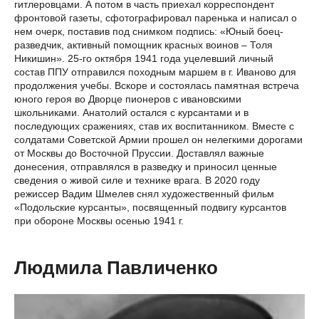
гитлеровцами. А потом в часть приехал корреспондент
фронтовой газеты, сфотографировал паренька и написал о
нем очерк, поставив под снимком подпись: «Юный боец-
разведчик, активный помощник красных воинов – Толя
Никишин». 25-го октября 1941 года уцелевший личный
состав ППУ отправился походным маршем в г. Иваново для
продолжения учебы. Вскоре и состоялась памятная встреча
юного героя во Дворце пионеров с ивановскими
школьниками. Анатолий остался с курсантами и в
последующих сражениях, став их воспитанником. Вместе с
солдатами Советской Армии прошел он нелегкими дорогами
от Москвы до Восточной Пруссии. Доставлял важные
донесения, отправлялся в разведку и приносил ценные
сведения о живой силе и технике врага. В 2020 году
режиссер Вадим Шмелев снял художественный фильм
«Подольские курсанты», посвященный подвигу курсантов
при обороне Москвы осенью 1941 г.
Людмила Павличенко