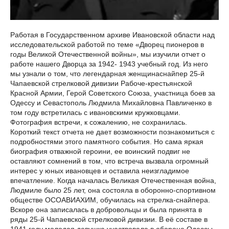
Работая в Государственном архиве Ивановской области над
исследовательской работой по теме «Дворец пионеров в
годы Великой Отечественной войны», мы изучили отчет о
работе нашего Дворца за 1942- 1943 учебный год. Из него
мы узнали о том, что легендарная женщинаснайпер 25-й
Чапаевской стрелковой дивизии Рабоче-крестьянской
Красной Армии, Герой Советского Союза, участница боев за
Одессу и Севастополь Людмила Михайловна Павличенко в
том году встретилась с ивановскими кружковцами.
Фотография встречи, к сожалению, не сохранилась.
Короткий текст отчета не дает возможности познакомиться с
подробностями этого памятного события. Но сама яркая
биография отважной героини, ее воинский подвиг не
оставляют сомнений в том, что встреча вызвала огромный
интерес у юных ивановцев и оставила неизгладимое
впечатление. Когда началась Великая Отечественная война,
Людмиле было 25 лет, она состояла в оборонно-спортивном
обществе ОСОАВИАХИМ, обучилась на стрелка-снайпера.
Вскоре она записалась в добровольцы и была принята в
ряды 25-й Чапаевской стрелковой дивизии. В её составе в