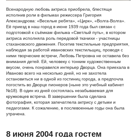
Всенародную любовь актриса приобрела, блестяще
исполнив роли в фильмах режиссера Григория
Александрова: «Веселые ребята», «Цирк», «Волга-Волга».
Её приезд в наш город в июне 1939 года был связан с
подготовкой к съёмкам фильма «Светлый путь», в котором
актриса исполняла роль передовой ткачихи - участницы
стахановского движения. Посетив текстильные предприятия,
наблюдая за работой ивановских текстильщиц, проводя с
ними творческие встречи, Любовь Петровна не оставила без
внимания детей. Ей, человеку с тонким художественным
вкусом, очень понравился интерьер Дворца. Она приехала в
Иваново всего на несколько дней, но не захотела
остановиться ни в одной из гостиниц города, а предпочла
погостить во Дворце пионеров (ныне это учебный кабинет
№18). В один из дней состоялась незабываемая для
кружковцев встреча. В завершении была сделана
фотография, которая запечатлела актрису с детьми и
педагогами. К сожалению, в послевоенные годы она была
утрачена.
8 июня 2004 года гостем