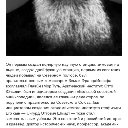
Он первым создал полярную научную станцию, зимовал на
льдине, создал дрейфующую станцию, первым из советских
людей побывал на Северном полюсе, был
правительственным комиссаром Земли ФранцаИосифа,
возглавлял ГлавСевМорПуть, Арктический институт. Отто
Юльевич был инициатором создания «Большой советской
энциклопедии», являлся ее главным редактором по
поручению правительства Советского Союза, был
инициатором создания академического института геофизики.
Его сын — Сигурд Оттович Шмидт — тоже стал
замечательным учёным. Это советский и российский историк
и краевед, доктор исторических наук, профессор, академик