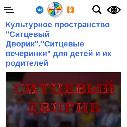
Культурное пространство
"Ситцевый
Дворик"."Ситцевые
вечеринки" для детей и их
родителей