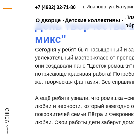
г. Иваново, ул. Батурин
+7 (4932) 32-71-80
Пл
О дворце
Детские коллективы
День творчества 
об
микс"
Сегодня у ребят был насыщенный и з
увлекательный мастер-класс от препо
они создавали пано "Цветок ромашки" 
потрясающе красивая работа! Потребов
же, творческая фантазия. Все справил
АЯ
А ещё ребята узнали, что ромашка –си
любви и верности, который ежегодно о
покровителей семьи Пётра и Февронию
любви. Свои работы дети заберут домо