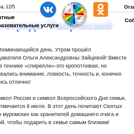
а, 12/5
Отз
атные
Со
в отряде "Творческий
разовательные услуги
апоминающийся день. Утром прошёл
давателя Ольги Александровны Зайцевой! Вместе
в технике «спирелли»-это кропотливая, но
ались внимание, ловкость, точность и, конечно
ись отлично!
мвол России и символ Всероссийского Дня семьи,
тмечается 8 июля. В этот день почитают Святых
 муромских как хранителей домашнего очага и
й, чтобы подарить в семье самым близким!