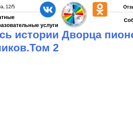
а, 12/5
Отз
атные
Со
разовательные услуги
сь истории Дворца пион
иков.Том 2