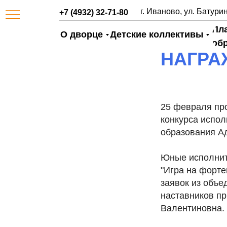
г. Иваново, ул. Батурин
+7 (4932) 32-71-80
Пл
О дворце
Детские коллективы
об
НАГРА
25 февраля пр
конкурса испо
образования А
АЯ
Юные исполните
"Игра на форте
заявок из объе
наставников пр
Валентиновна.