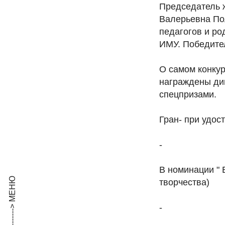
Председатель 
Валерьевна По
педагогов и ро
ИМУ. Победите
О самом конкур
награждены дип
спецпризами.
Гран- при удос
-
В номинации " 
творчества)
-