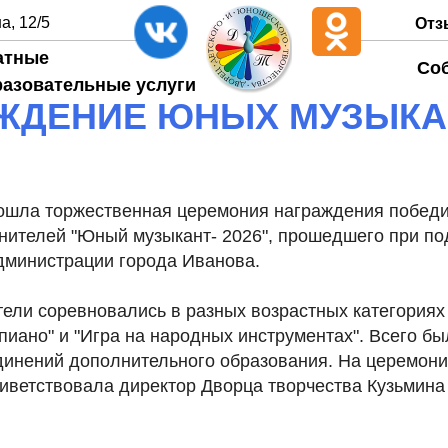
а, 12/5
Отз
атные
Со
разовательные услуги
ЖДЕНИЕ ЮНЫХ МУЗЫКА
ошла торжественная церемония награждения победи
лнителей "Юный музыкант- 2026", прошедшего при п
дминистрации города Иванова.
ли соревновались в разных возрастных категориях 
пиано" и "Игра на народных инструментах". Всего б
динений дополнительного образования. На церемони
иветствовала директор Дворца творчества Кузьмина