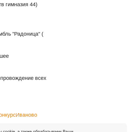
в гимназия 44)
бль "Радоница" (
чшее
опровождение всех
конкурсИваново
 cookie, а также обрабатываем Ваши