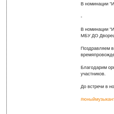
------------------------------------------------------------------------------------------------------------------> МЕНЮ
В номинации "И
-
В номинации "И
МБУ ДО Дворец
Поздравляем вс
времяпровожде
Благодарим орг
участников.
До встречи в н
#юныймузыкан