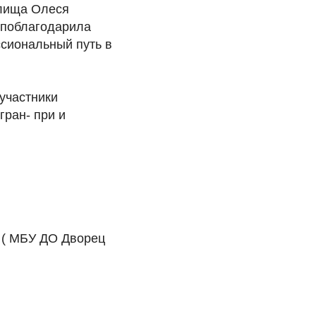
илища Олеся
 поблагодарила
ссиональный путь в
 участники
ран- при и
 ( МБУ ДО Дворец