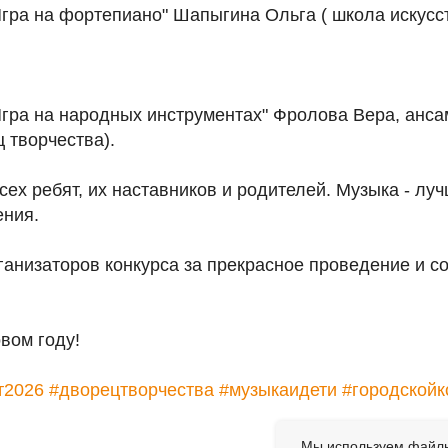
гра на фортепиано" Шапыгина Ольга ( школа искусст
гра на народных инструментах" Фролова Вера, ансам
 творчества).
ех ребят, их наставников и родителей. Музыка - лу
ния.
анизаторов конкурса за прекрасное проведение и с
овом году!
т2026
#дворецтворчества
#музыкаидети
#городской
Мы используем файлы