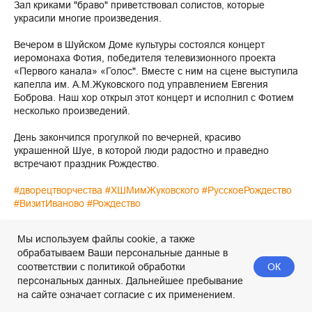
Зал криками "браво" приветствовал солистов, которые
украсили многие произведения.
Вечером в Шуйском Доме культуры состоялся концерт
иеромонаха Фотия, победителя телевизионного проекта
«Первого канала» «Голос". Вместе с ним на сцене выступила
капелла им. А.М.Жуковского под управлением Евгения
Боброва. Наш хор открыл этот концерт и исполнил с Фотием
несколько произведений.
День закончился прогулкой по вечерней, красиво
украшенной Шуе, в которой люди радостно и праведно
встречают праздник Рождество.
#дворецтворчества
#ХШМимЖуковского
#РусскоеРождество
#ВизитИваново
#Рождество
2026-01-12 07:35
Мы используем файлы cookie, а также
обрабатываем Ваши персональные данные в
ОК
соответствии с политикой обработки
персональных данных. Дальнейшее пребывание
на сайте означает согласие с их применением.