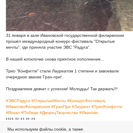
31 января в зале Ивановской государственной филармонии
прошёл международный конкурс-фестиваль "Открытые
мечты", где приняла участие ЭВС "Радуга".
В нашей копилочке снова приятное пополнение...
Трио "Конфетти" стали Лауреатом 1 степени и завоевали
очередное звание Гран-при!
Поздравляем девчат с успехом! Молодцы! Так держать!!!
#ЭВСРадуга
#ОткрытыеМечты
#КонкурсФестиваль
#ИвановоФилармония
#ГранПри
#Лауреат
#ТриоКонфетти
#Вокал
#Победа
#ДворецТворчества
#Иваново
2026-02-03 00:09
Мы используем файлы cookie, а также