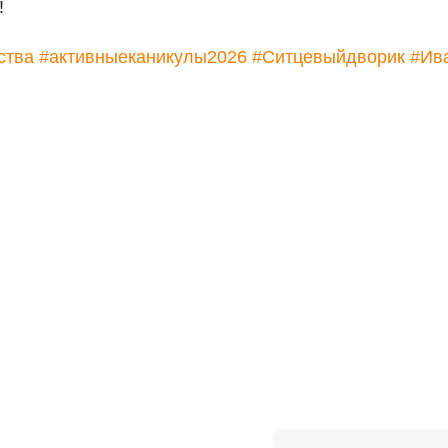
!
ства
#активныеканикулы2026
#Ситцевыйдворик
#Ив