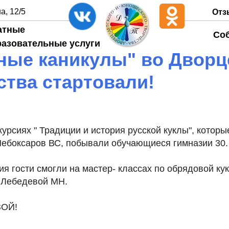
а, 12/5
Отз
атные
Со
разовательные услуги
ные каникулы" во Дворц
ства стартовали!
курсиях " Традиции и история русской куклы", котор
Чебоксаров ВС, побывали обучающиеся гимназии 30.
ия гости смогли на мастер- классах по обрядовой ку
 Лебедевой МН.
ЗОЙ!