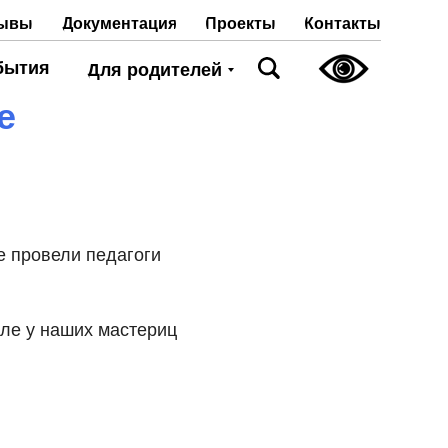
Проекты
Контакты
ывы
Документация
бытия
Для родителей
е
ые провели педагоги
кле у наших мастериц