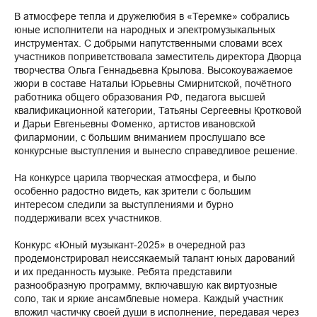
В атмосфере тепла и дружелюбия в «Теремке» собрались
юные исполнители на народных и электромузыкальных
инструментах. С добрыми напутственными словами всех
участников поприветствовала заместитель директора Дворца
творчества Ольга Геннадьевна Крылова. Высокоуважаемое
жюри в составе Натальи Юрьевны Смирнитской, почётного
работника общего образования РФ, педагога высшей
квалификационной категории, Татьяны Сергеевны Кротковой
и Дарьи Евгеньевны Фоменко, артистов ивановской
филармонии, с большим вниманием прослушало все
конкурсные выступления и вынесло справедливое решение.
На конкурсе царила творческая атмосфера, и было
особенно радостно видеть, как зрители с большим
интересом следили за выступлениями и бурно
поддерживали всех участников.
Конкурс «Юный музыкант-2025» в очередной раз
продемонстрировал неиссякаемый талант юных дарований
и их преданность музыке. Ребята представили
разнообразную программу, включавшую как виртуозные
соло, так и яркие ансамблевые номера. Каждый участник
вложил частичку своей души в исполнение, передавая через