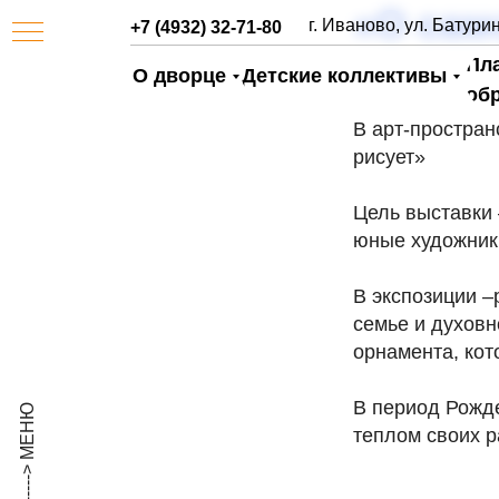
«О сам
г. Иваново, ул. Батурин
+7 (4932) 32-71-80
Пл
О дворце
Детские коллективы
об
В арт-простран
рисует»
Цель выставки 
юные художники
В экспозиции –
семье и духовн
АЯ
орнамента, кот
В период Рожде
теплом своих р