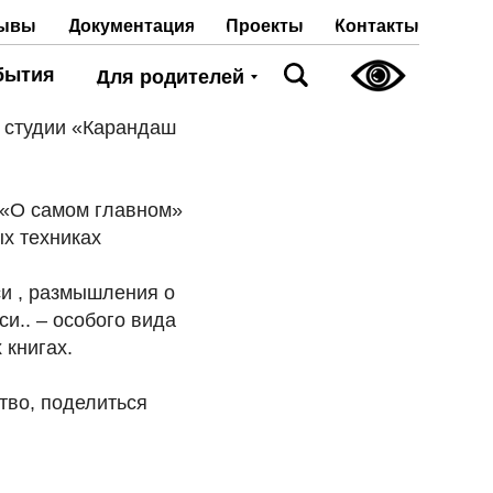
Проекты
Контакты
ывы
Документация
бытия
Для родителей
о студии «Карандаш
. «О самом главном»
ых техниках
си , размышления о
и.. – особого вида
 книгах.
тво, поделиться