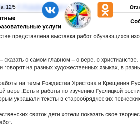
ом главном»
а, 12/5
Отз
атные
Со
разовательные услуги
стве представлена выставка работ обучающихся из
– сказать о самом главном – о вере, о христианстве
 говорят на разных художественных языках, в разн
работы на темы Рождества Христова и Крещения Ру
ой вере .Есть и работы по изучению Гуслицкой роспис
орым украшали тексты в старообрядческих певческих
ственских святок дети хотели показать свое творчес
абот.