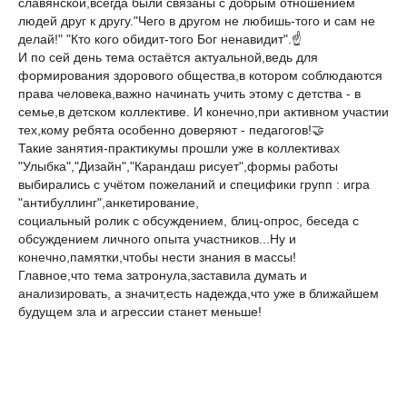
славянской,всегда были связаны с добрым отношением
людей друг к другу."Чего в другом не любишь-того и сам не
делай!" "Кто кого обидит-того Бог ненавидит".☝️
И по сей день тема остаётся актуальной,ведь для
формирования здорового общества,в котором соблюдаются
права человека,важно начинать учить этому с детства - в
семье,в детском коллективе. И конечно,при активном участии
тех,кому ребята особенно доверяют - педагогов!🤝
Такие занятия-практикумы прошли уже в коллективах
"Улыбка","Дизайн","Карандаш рисует",формы работы
выбирались с учётом пожеланий и специфики групп : игра
"антибуллинг",анкетирование,
социальный ролик с обсуждением, блиц-опрос, беседа с
обсуждением личного опыта участников...Ну и
конечно,памятки,чтобы нести знания в массы!
Главное,что тема затронула,заставила думать и
анализировать, а значит,есть надежда,что уже в ближайшем
будущем зла и агрессии станет меньше!