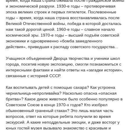
время, когда наша страна оживала после Гражданской войны
и экономической разрухи. 1930-е годы – противоречивая
эпоха великих строек и первых пятилеток. Послевоенные
годы – время, когда наша страна восстанавливалась после
Великой Отечественной войны, победа в которой досталась
нам такой дорогой ценой. 1960-е годы – славное начало
космической эры. 1970-е годы – высший подъём советской
экономики и одновременно «бомба замедленного
действия», приведшая к распаду советского государства...
Учащиеся объединений Дворца творчества и ученики школ
города, посетив новую экспозицию, смогли познакомиться с
интересными фактами и найти ответы на «загадки истории»,
связанные с историей СССР.
Как воспитывать детей с помощью сахара? Как устроена
чернильница-непроливайка? Насколько опасна «опасная
бритва»? Какое дикое животное было особенно популярно в
Советском Союзе в конце 1970-х годов? Кто изобрел
обыкновенный граненый стакан? Это лишь малая часть
вопросов, ответ на которые ребята получили во время
экскурсий. А какие неподдельные эмоции, и даже восторг у
юных гостей музея вызывало знакомство с красивым и