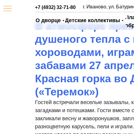
г. Иваново, ул. Батурин
+7 (4932) 32-71-80
Пл
О дворце
Детские коллективы
В атмосфере ярко
об
душеного тепла с
хороводами, игра
забавами 27 апре
Красная горка во
АЯ
(«Теремок»)
Гостей встречали веселые зазывалы, к
загадками и потешками. Гости вместе
закликали весну и жаворонушков, запл
разноцветную карусель, пели и играли.