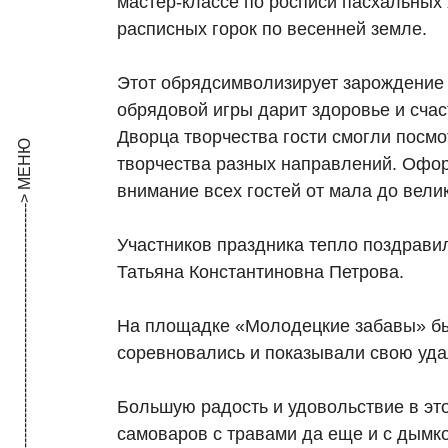
мастер-классе по росписи пасхальных 
расписных горок по весенней земле.
Этот обрядсимволизирует зарождение 
обрядовой игры дарит здоровье и сча
Дворца творчества гости смогли посм
творчества разных направлений. Офо
внимание всех гостей от мала до вели
Участников праздника тепло поздрави
Татьяна Константиновна Петрова.
На площадке «Молодецкие забавы» бы
соревновались и показывали свою уд
Большую радость и удовольствие в это
самоваров с травами да еще и с дымк