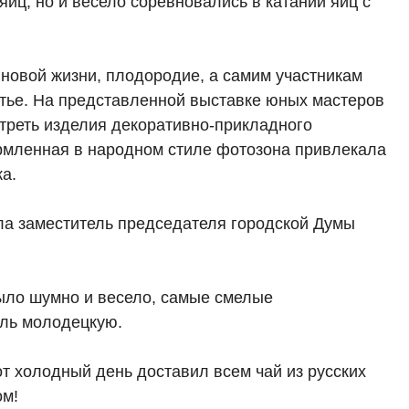
яиц, но и весело соревновались в катании яиц с
новой жизни, плодородие, а самим участникам
стье. На представленной выставке юных мастеров
отреть изделия декоративно-прикладного
рмленная в народном стиле фотозона привлекала
ка.
ла заместитель председателя городской Думы
ло шумно и весело, самые смелые
аль молодецкую.
т холодный день доставил всем чай из русских
ом!