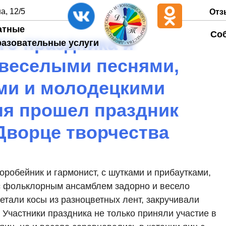
а, 12/5
Отз
атные
Со
го праздника и
разовательные услуги
 веселыми песнями,
ми и молодецкими
ля прошел праздник
 Дворце творчества
оробейник и гармонист, с шутками и прибаутками,
 с фольклорным ансамблем задорно и весело
етали косы из разноцветных лент, закручивали
 Участники праздника не только приняли участие в