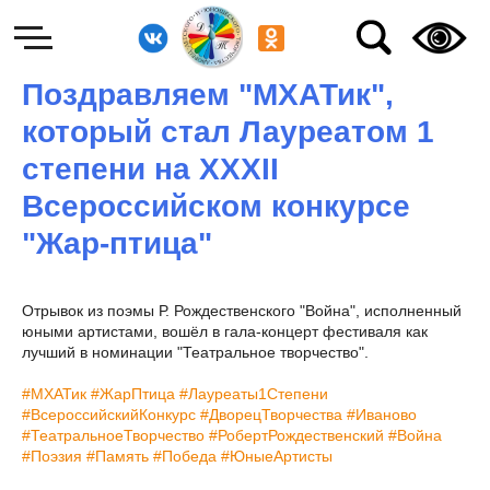
Поздравляем "МХАТик",
который стал Лауреатом 1
степени на XXXII
Всероссийском конкурсе
"Жар-птица"
Отрывок из поэмы Р. Рождественского "Война", исполненный
юными артистами, вошёл в гала-концерт фестиваля как
лучший в номинации "Театральное творчество".
#МХАТик
#ЖарПтица
#Лауреаты1Степени
#ВсероссийскийКонкурс
#ДворецТворчества
#Иваново
#ТеатральноеТворчество
#РобертРождественский
#Война
#Поэзия
#Память
#Победа
#ЮныеАртисты