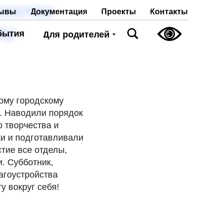
чества
Проекты
Контакты
ывы
Документация
му
бытия
Для родителей
ому городскому
а. Наводили порядок
о творчества и
ки и подготавливали
стие все отделы,
. Субботник,
агоустройства
у вокруг себя!