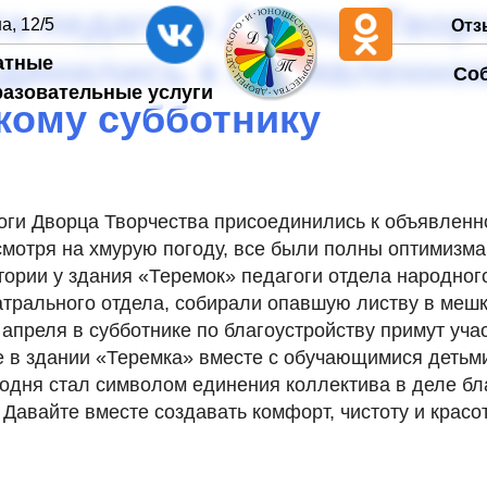
та педагоги Дворца Твор
а, 12/5
Отз
динились к объявленно
атные
Со
разовательные услуги
кому субботнику
оги Дворца Творчества присоединились к объявленн
смотря на хмурую погоду, все были полны оптимизм
тории у здания «Теремок» педагоги отдела народног
трального отдела, собирали опавшую листву в меш
5 апреля в субботнике по благоустройству примут уча
 в здании «Теремка» вместе с обучающимися детьми
одня стал символом единения коллектива в деле бл
 Давайте вместе создавать комфорт, чистоту и красот