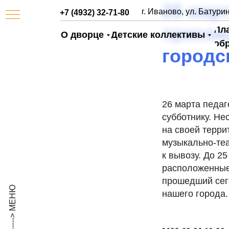
26 мар
г. Иваново, ул. Батурин
+7 (4932) 32-71-80
присое
Пл
О дворце
Детские коллективы
об
городс
26 марта педаг
субботнику. Не
на своей терри
музыкально-теа
АЯ
к вывозу. До 2
расположенные
прошедший сег
нашего города.