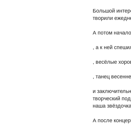
Большой интер
творили ежедне
А потом начало
, а к ней спеш
, весёлые хор
, танец весенн
и заключитель
творческий по
наша звёздочка
А после концер