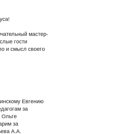
уса!
ечательный мастер-
ослые гости
ло и смысл своего
винскому Евгению
дагогам за
 Ольге
арим за
ева А.А.