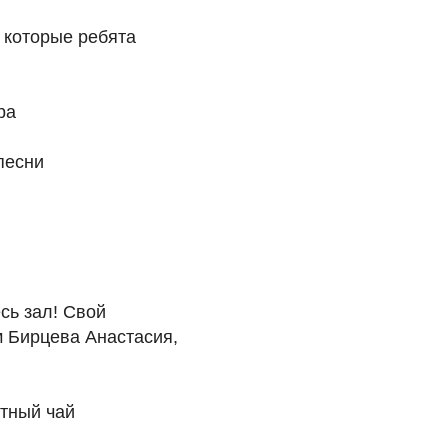
 которые ребята
ра
песни
сь зал! Свой
 Бирцева Анастасия,
атный чай