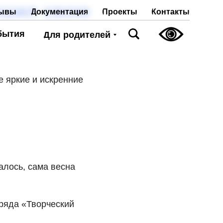
ршил свою
Проекты
Контакты
ывы
Документация
бытия
Для родителей
е яркие и искренние
алось, сама весна
тряда «Творческий