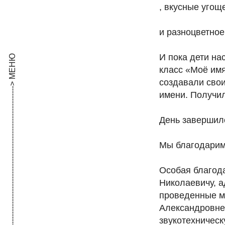
, вкусные угощ
и разноцветно
И пока дети н
------------------------------------------------------------------------------------------------------------------> МЕНЮ
класс «Моё имя
создавали свои
имени. Получил
День завершил
Мы благодарим 
Особая благода
Николаевичу, а
проведенные ма
Александровне
звукотехническ