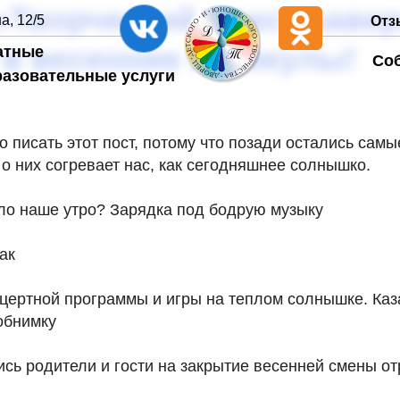
«Творческий микс» заве
а, 12/5
Отз
 в весенние каникулы!
атные
Со
разовательные услуги
о писать этот пост, потому что позади остались самы
 о них согревает нас, как сегодняшнее солнышко.
ло наше утро? Зарядка под бодрую музыку
ак
нцертной программы и игры на теплом солнышке. Каз
обнимку
ись родители и гости на закрытие весенней смены о