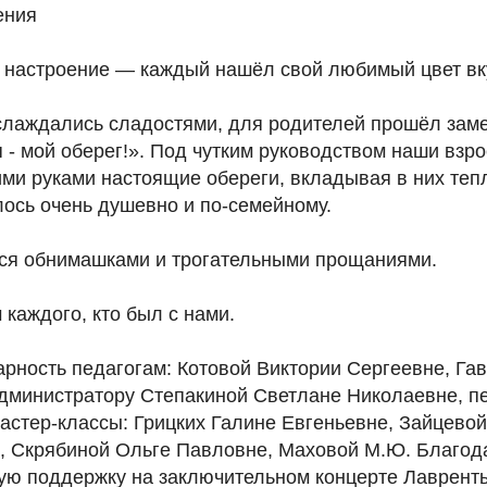
ения
е настроение — каждый нашёл свой любимый цвет вк
аслаждались сладостями, для родителей прошёл зам
 - мой оберег!». Под чутким руководством наши взр
ми руками настоящие обереги, вкладывая в них теп
ось очень душевно и по-семейному.
ся обнимашками и трогательными прощаниями.
каждого, кто был с нами.
рность педагогам: Котовой Виктории Сергеевне, Га
дминистратору Степакиной Светлане Николаевне, пе
стер-классы: Грицких Галине Евгеньевне, Зайцевой
, Скрябиной Ольге Павловне, Маховой М.Ю. Благод
ую поддержку на заключительном концерте Лавренть