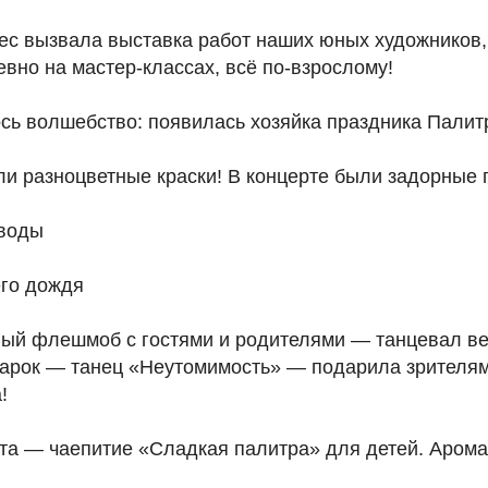
ес вызвала выставка работ наших юных художников,
вно на мастер-классах, всё по-взрослому!
сь волшебство: появилась хозяйка праздника Палит
или разноцветные краски! В концерте были задорные 
оводы
его дождя
ный флешмоб с гостями и родителями — танцевал ве
дарок — танец «Неутомимость» — подарила зрителям
!
та — чаепитие «Сладкая палитра» для детей. Аром