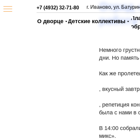
Отряд 
г. Иваново, ул. Батурин
+7 (4932) 32-71-80
работу
Пл
О дворце
Детские коллективы
об
Немного грустн
дни. Но память
Как же пролете
, вкусный завтр
АЯ
, репетиция ко
была с нами в 
В 14:00 собрал
микс».