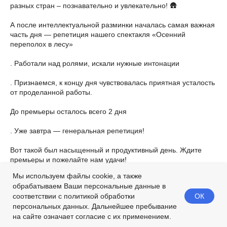
разных стран – познавательно и увлекательно! 🛖
А после интеллектуальной разминки началась самая важная
часть дня — репетиция нашего спектакля «Осенний
переполох в лесу»
. Работали над ролями, искали нужные интонации
. Признаемся, к концу дня чувствовалась приятная усталость
от проделанной работы.
До премьеры осталось всего 2 дня
. Уже завтра — генеральная репетиция!
Вот такой был насыщенный и продуктивный день. Ждите
премьеры и пожелайте нам удачи!
Мы используем файлы cookie, а также
2025-11-01 14:37
обрабатываем Ваши персональные данные в
ОК
соответствии с политикой обработки
персональных данных. Дальнейшее пребывание
на сайте означает согласие с их применением.