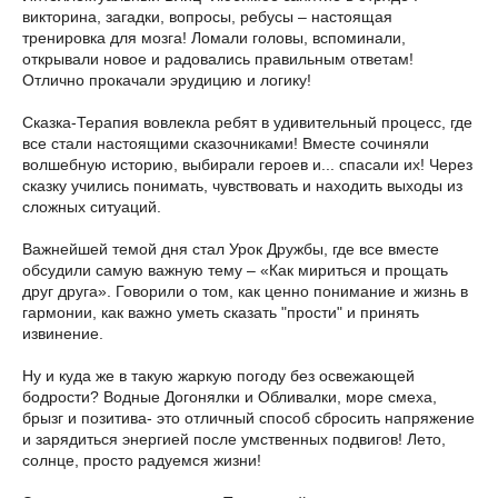
викторина, загадки, вопросы, ребусы – настоящая
тренировка для мозга! Ломали головы, вспоминали,
открывали новое и радовались правильным ответам!
Отлично прокачали эрудицию и логику!
Сказка-Терапия вовлекла ребят в удивительный процесс, где
все стали настоящими сказочниками! Вместе сочиняли
волшебную историю, выбирали героев и... спасали их! Через
сказку учились понимать, чувствовать и находить выходы из
сложных ситуаций.
Важнейшей темой дня стал Урок Дружбы, где все вместе
обсудили самую важную тему – «Как мириться и прощать
друг друга». Говорили о том, как ценно понимание и жизнь в
гармонии, как важно уметь сказать "прости" и принять
извинение.
Ну и куда же в такую жаркую погоду без освежающей
бодрости? Водные Догонялки и Обливалки, море смеха,
брызг и позитива- это отличный способ сбросить напряжение
и зарядиться энергией после умственных подвигов! Лето,
солнце, просто радуемся жизни!