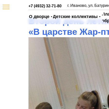
г. Иваново, ул. Батурин
+7 (4932) 32-71-80
Пл
О дворце
Детские коллективы
Второй день лет
об
«В царстве Жар-п
АЯ