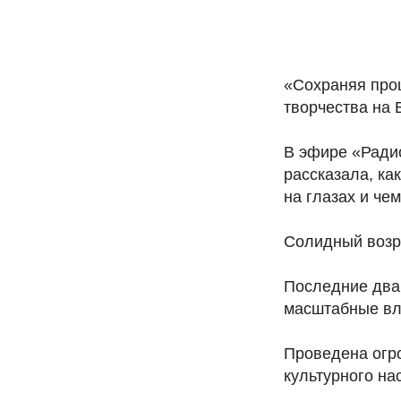
«Сохраняя прош
творчества на 
В эфире «Ради
рассказала, ка
на глазах и че
Солидный возра
Последние два
масштабные вл
Проведена огро
культурного на