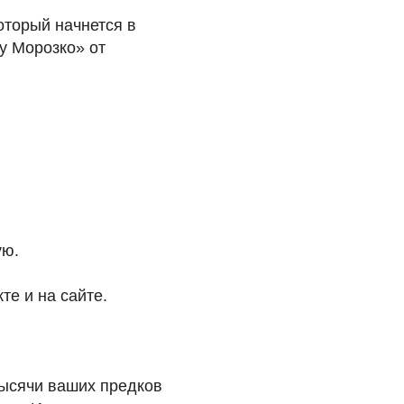
оторый начнется в
у Морозко» от
ую.
е и на сайте.
тысячи ваших предков