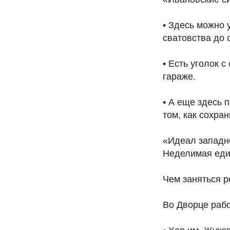
• Здесь можно 
сватовства до 
• Есть уголок 
гараже.
• А еще здесь
том, как сохра
«Идеал западно
Неделимая един
Чем заняться р
Во Дворце рабо