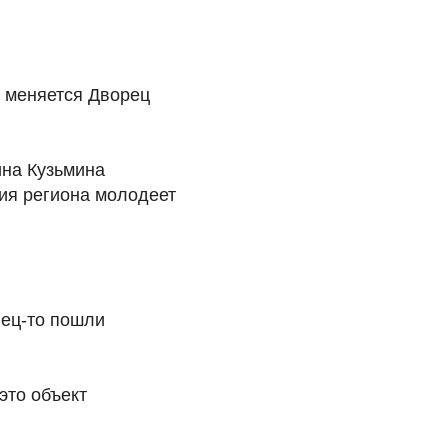
и меняется Дворец
ина Кузьмина
ия региона молодеет
нец-то пошли
это объект