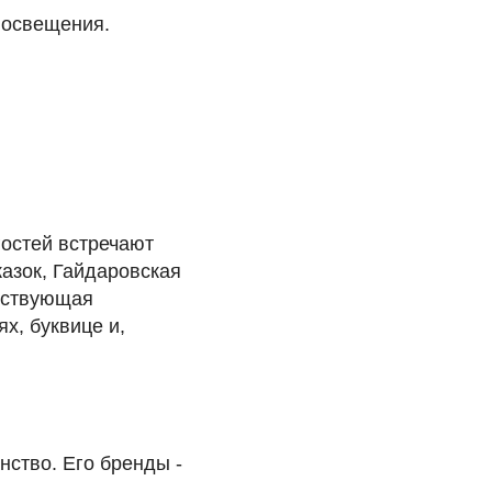
 освещения.
гостей встречают
азок, Гайдаровская
ействующая
х, буквице и,
нство. Его бренды -