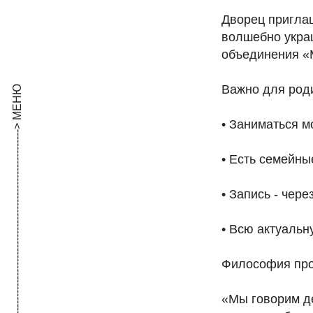
Дворец пригла
волшебно украш
объединения «
Важно для род
------------------------------------------------------------------------------------------------------------------> МЕНЮ
• Заниматься м
• Есть семейны
• Запись - чер
• Всю актуальн
Философия про
«Мы говорим де