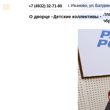
«Сохра
г. Иваново, ул. Батурин
+7 (4932) 32-71-80
успешн
Пл
О дворце
Детские коллективы
об
АЯ