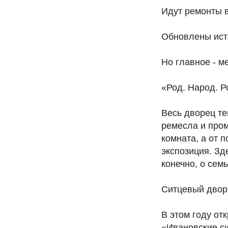
Идут ремонты в
Обновлены исто
Но главное - м
«Род. Народ. Р
Весь дворец те
ремесла и пром
комната, а от 
экспозиция. Зд
конечно, о семь
Ситцевый двори
В этом году от
«Ивановские си