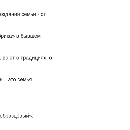
создания семьи - от
абрика» в бывшем
ывают о традициях, о
 - это семья.
«образцовый»: