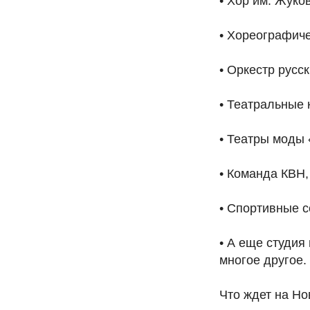
• Хор им. Жуко
• Хореографиче
• Оркестр русс
• Театральные
• Театры моды
• Команда КВН,
• Спортивные с
• А еще студия
многое другое.
Что ждет на Но