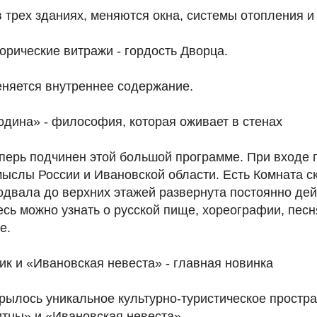
 трех зданиях, меняются окна, системы отопления и
рические витражи - гордость Дворца.
еняется внутреннее содержание.
одина» - философия, которая оживает в стенах
перь подчинен этой большой программе. При входе 
ыслы России и Ивановской области. Есть Комната ск
подвала до верхних этажей развернута постоянно д
есь можно узнать о русской пище, хореографии, песня
е.
к и «Ивановская невеста» - главная новинка
крылось уникальное культурно-туристическое простра
тцы» и «Ивановская невеста».