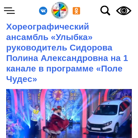
Хореографический
ансамбль «Улыбка»
руководитель Сидорова
Полина Александровна на 1
канале в программе «Поле
Чудес»