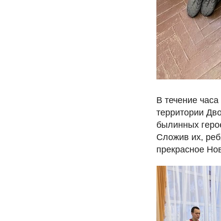
В течение часа
территории Дво
былинных герое
Сложив их, реб
прекрасное Но