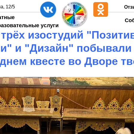
а, 12/5
Отз
атные
Со
разовательные услуги
 трёх изостудий "Позитив
и" и "Дизайн" побывали
днем квесте во Дворе т