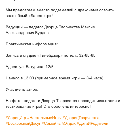
Мы предлагаем вместо подземелий с драконами освоить
волшебный «Ларец игр»!
Ведущий — педагог Дворца Творчества Максим
Александрович Бурдов.
Практическая информация:
Запись в студию «Тинейджер» по тел.: 32-85-85
Адрес: ул. Батурина, 12/5
Начало в 13.00 (примерное время игры — 3-4 часа)
Участие платное.
На фото: педагоги Дворца Творчества проходят испытания и
тестирование игры! Это оооочень интересно!
#ЛарецИгр
#НастольныеИгры
#ДворецТворчества
#ВоскресныйДосуг
#СемейныйОтдых
#ДетиИРодители