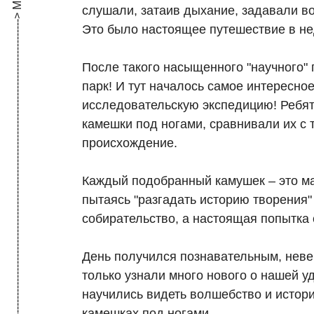
------------------------------------------------------------------------------------------------------------------> МЕНЮ
слушали, затаив дыхание, задавали в
Это было настоящее путешествие в не
После такого насыщенного "научного" 
парк! И тут началось самое интересно
исследовательскую экспедицию! Ребя
камешки под ногами, сравнивали их с т
происхождение.
Каждый подобранный камушек – это мал
пытаясь "разгадать историю творения"
собирательство, а настоящая попытка 
День получился познавательным, нев
только узнали много нового о нашей уд
научились видеть волшебство и истор
камешках под ногами.