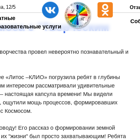
а, 12/5
Отз
атные
Со
моса с "Творческим
разовательные услуги
Творчества провел невероятно познавательный и
ее «Литос –КЛИО» погрузила ребят в глубины
ым интересом рассматривали удивительные
 – настоящая капсула времени! Мы видели
х, ощутили мощь процессов, формировавших
 с Космосом.
оводу! Его рассказ о формировании земной
 их "жизни" был просто захватывающим! Ребята