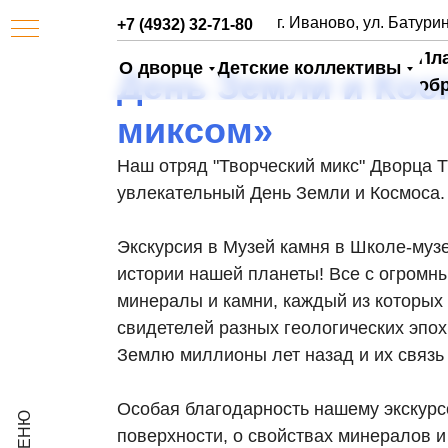
г. Иваново, ул. Батурин
+7 (4932) 32-71-80
Пл
О дворце
Детские коллективы
День Земли и Кос
об
миксом»
Наш отряд "Творческий микс" Дворца 
увлекательный День Земли и Космоса.
Экскурсия в Музей камня в Школе-муз
истории нашей планеты! Все с огромн
АЯ
минералы и камни, каждый из которых
свидетелей разных геологических эпо
Землю миллионы лет назад и их связь
Особая благодарность нашему экскурс
поверхности, о свойствах минералов и