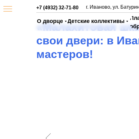
г. Иваново, ул. Батурин
+7 (4932) 32-71-80
Пл
О дворце
Детские коллективы
«Малахитовая шка
об
свои двери: в Ив
мастеров!
АЯ