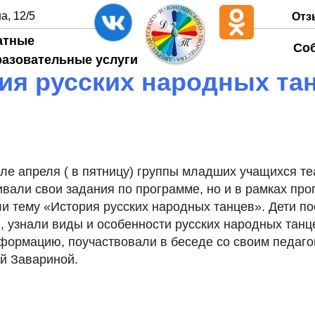
а, 12/5
Отз
атные
Со
разовательные услуги
ия русских народных та
ле апреля ( в пятницу) группы младших учащихся т
ивали свои задания по программе, но и в рамках пр
и тему «История русских народных танцев». Дети п
 узнали виды и особенности русских народных танце
формацию, поучаствовали в беседе со своим педаго
й Завариной.