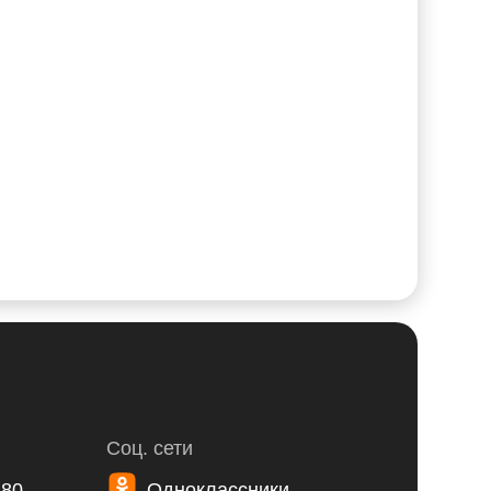
Соц. сети
-80
Одноклассники