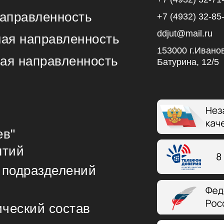
направленность
+7 (4932) 32-85
ddjut@mail.ru
ная направленность
153000 г.Иванов
ая направленность
Батурина, 12/5
ев"
ятий
 подразделений
ический состав