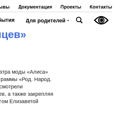
Проекты
Контакты
ывы
Документация
бытия
Для родителей
нцев»
еатра моды «Алиса»
ограммы «Род. Народ.
осмотрели
в, а также закрепляя
гом Елизаветой