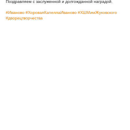
Поздравляем с заслуженной и долгожданной наградой.
#Иваново
#ХороваяКапеллаИваново
#ХШМимЖуковского
#дворецтворчества