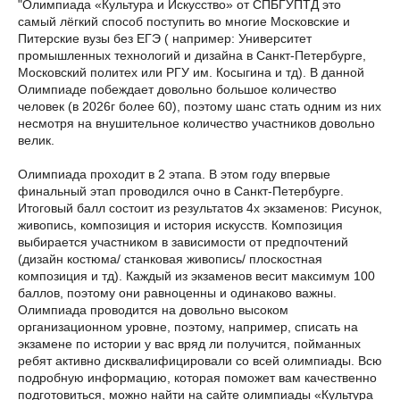
"Олимпиада «Культура и Искусство» от СПБГУПТД это
самый лёгкий способ поступить во многие Московские и
Питерские вузы без ЕГЭ ( например: Университет
промышленных технологий и дизайна в Санкт-Петербурге,
Московский политех или РГУ им. Косыгина и тд). В данной
Олимпиаде побеждает довольно большое количество
человек (в 2026г более 60), поэтому шанс стать одним из них
несмотря на внушительное количество участников довольно
велик.
Олимпиада проходит в 2 этапа. В этом году впервые
финальный этап проводился очно в Санкт-Петербурге.
Итоговый балл состоит из результатов 4х экзаменов: Рисунок,
живопись, композиция и история искусств. Композиция
выбирается участником в зависимости от предпочтений
(дизайн костюма/ станковая живопись/ плоскостная
композиция и тд). Каждый из экзаменов весит максимум 100
баллов, поэтому они равноценны и одинаково важны.
Олимпиада проводится на довольно высоком
организационном уровне, поэтому, например, списать на
экзамене по истории у вас вряд ли получится, пойманных
ребят активно дисквалифицировали со всей олимпиады. Всю
подробную информацию, которая поможет вам качественно
подготовиться, можно найти на сайте олимпиады «Культура