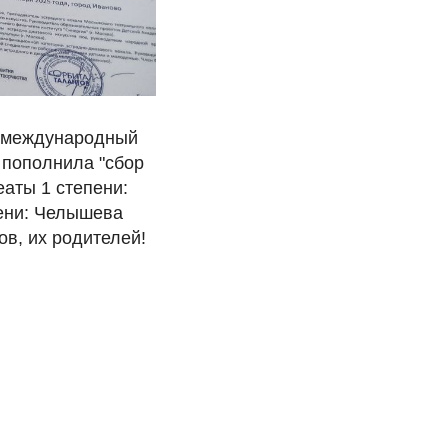
ся международный
и пополнила "сбор
еаты 1 степени:
пени: Челышева
в, их родителей!