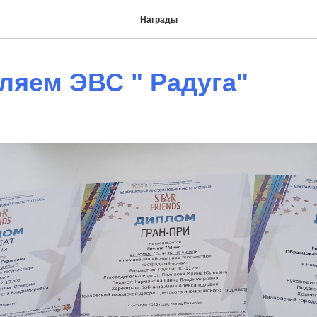
Награды
ляем ЭВС " Радуга"