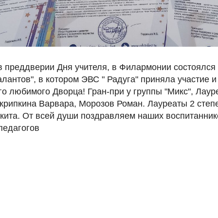
, в преддверии Дня учителя, в Филармонии состоял
алантов", в котором ЭВС " Радуга" приняла участие 
о любимого Дворца! Гран-при у группы "Микс", Лаур
Скрипкина Варвара, Морозов Роман. Лауреаты 2 сте
кита. От всей души поздравляем наших воспитаннико
 педагогов