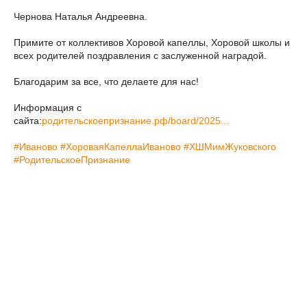
Чернова Наталья Андреевна.
Примите от коллективов Хоровой капеллы, Хоровой школы и
всех родителей поздравления с заслуженной наградой.
Благодарим за все, что делаете для нас!
Информация с
сайта:
родительскоепризнание.рф/board/2025...
#Иваново
#ХороваяКапеллаИваново
#ХШМимЖуковского
#РодительскоеПризнание